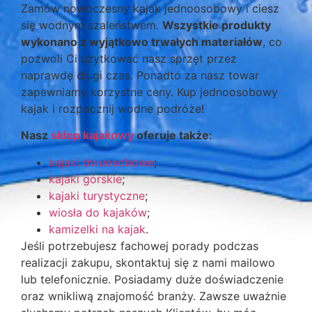
Zamów nowoczesny kajak jednoosobowy i ciesz
się wodnym szaleństwem.
Wszystkie produkty
wykonano z wyjątkowo trwałych materiałów
, co
pozwoli Ci użytkować nasz sprzęt przez
naprawdę długi czas. Ponadto za nasz towar
zapewniamy korzystne ceny. Kup jednoosobowy
kajak i rozpocznij wodne podróże!
Nasz
sklep kajakowy
oferuje także:
kajaki dwuosobowe
;
kajaki górskie
;
kajaki turystyczne
;
wiosła do kajaków
;
kamizelki na kajak
.
Jeśli potrzebujesz fachowej porady podczas
realizacji zakupu, skontaktuj się z nami mailowo
lub telefonicznie. Posiadamy duże doświadczenie
oraz wnikliwą znajomość branży. Zawsze uważnie