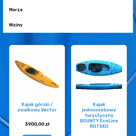
Morze
Niziny
Kajak górski /
Kajak
zwałkowy Vector
jednoosobowy
turystyczny
BOUNTY EcoLine
3900,00
zł
ROTEKO