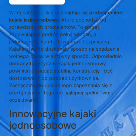
W tej kategorii sklepu znajdują się
profesjonalne
kajaki jednoosobowe
, które pochodzą od
sprawdzonych producentów. To sprzęt,
zapewniający podróż pełną wrażeń, a
jednocześnie komfortową oraz bezpieczną.
Kajakarstwo to doskonały sposób na spędzenie
wolnego czasu w aktywny sposób. Odpowiednio
dobrany turystyczny kajak jednoosobowy
powinien posiadać stabilną konstrukcję i być
dostosowany do potrzeb użytkownika.
Zachęcamy do dokładnego zapoznania się z
ofertą i wybór tego, co najlepiej spełni Twoje
oczekiwania.
Innowacyjne kajaki
jednoosobowe