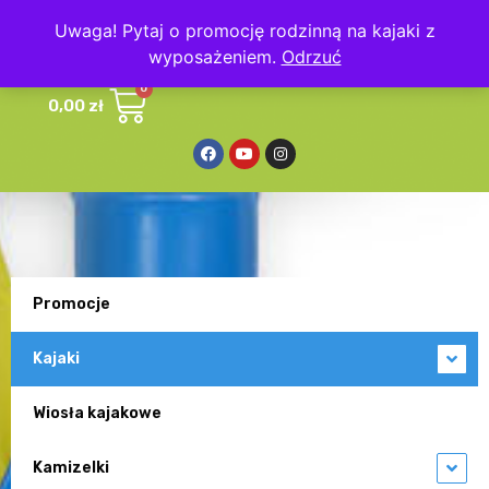
Uwaga! Pytaj o promocję rodzinną na kajaki z
wyposażeniem.
Odrzuć
0,00
zł
Promocje
Kajaki
Wiosła kajakowe
Kamizelki