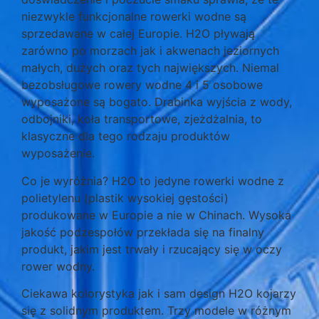
niezwykle funkcjonalne rowerki wodne są
sprzedawane w całej Europie. H2O pływają
zarówno po morzach jak i akwenach jeziornych
małych, dużych oraz tych największych. Niemal
bezobsługowe rowery wodne 4 i 5 osobowe
wyposażone są bogato. Drabinka wyjścia z wody,
odbojniki, koła transportowe, zjeżdżalnia, to
klasyczne dla tego rodzaju produktów
wyposażenie.
Co je wyróżnia? H2O to jedyne rowerki wodne z
polietylenu (plastik wysokiej gęstości)
produkowane w Europie a nie w Chinach. Wysoka
jakość podzespołów przekłada się na finalny
produkt, jakim jest trwały i rzucający się w oczy
rower wodny.
Ciekawa kolorystyka jak i sam design H2O kojarzy
się z solidnym produktem. Trzy modele w różnym