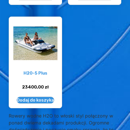
H20-5 Plus
23400,00
zł
Dodaj do koszyka
Rowery wodne H2O to włoski styl połączony w
ponad dwiema dekadami produkcji. Ogromne
doświadczenie i poczucie smaku sprawia, że te