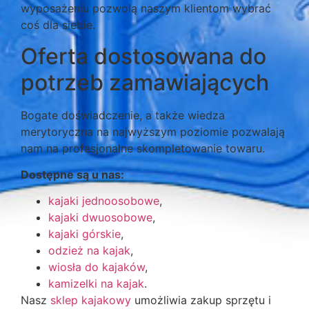
wyposażeniu pozwolą naszym klientom wybrać
coś dla siebie.
Oferta dostosowana do
potrzeb zamawiających
Bogate doświadczenie, a także wiedza
merytoryczna na najwyższym poziomie pozwalają
nam na profesjonalne skompletowanie towaru.
Dostępne są u nas:
kajaki jednoosobowe
,
kajaki dwuosobowe
,
kajaki górskie
,
odzież na kajak
,
wiosła do kajaków
,
kamizelki na kajak
.
Nasz
sklep kajakowy
umożliwia zakup sprzętu i