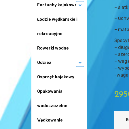
Fartuchy kajakowe
– siat
– uchw
Łodzie wędkarskie i
– mata
rekreacyjne
Specyf
– dłu
Rowerki wodne
– szer
– waga
Odzież
– wypo
-waga 
Osprzęt kajakowy
Opakowania
295
wodoszczelne
K
Wędkowanie