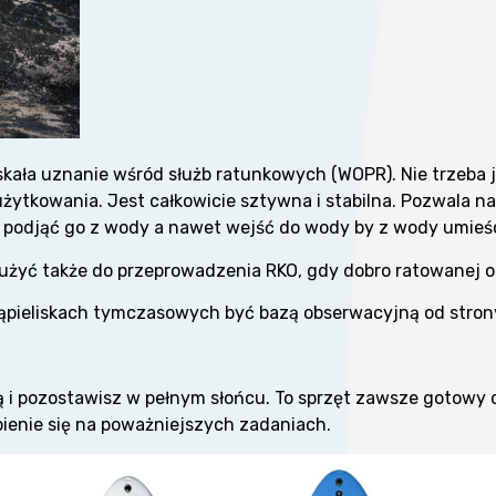
skała uznanie wśród służb ratunkowych (WOPR). Nie trzeba j
 użytkowania. Jest całkowicie sztywna i stabilna. Pozwala 
odjąć go z wody a nawet wejść do wody by z wody umieśc
łużyć także do przeprowadzenia RKO, gdy dobro ratowanej 
kąpieliskach tymczasowych być bazą obserwacyjną od stron
 i pozostawisz w pełnym słońcu. To sprzęt zawsze gotowy do
ienie się na poważniejszych zadaniach.