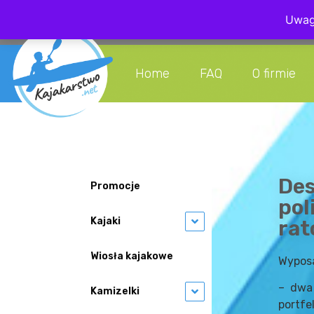
Uwaga
+48 608 08
Home
FAQ
O firmie
Des
Promocje
pol
Kajaki
ra
Wiosła kajakowe
Wyposa
– dwa 
Kamizelki
portfel