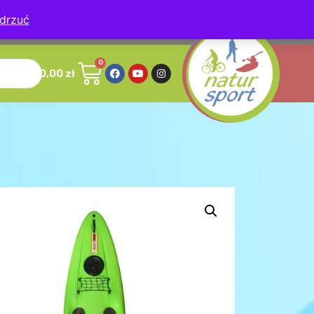
drzuć
, 78-630 Człopa
0,00
zł