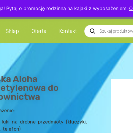
! Pytaj o promocję rodzinną na kajaki z wyposażeniem.
O
5 039
info@kajakarstwo.net
Czaplice 13
Sklep
Oferta
Kontakt
ka Aloha
ietylenowa do
townictwa
żenie:
luki na drobne przedmioty (kluczyki,
, telefon)