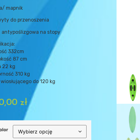
ka/ mapnik
yty do przenoszenia
 antypoślizgowa na stopy
ikacja:
gość 332cm
okość 87 cm
 22 kg
rność 310 kg
wiosłującego do 120 kg
0,00
zł
olor