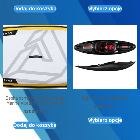
Dodaj do koszyka
Wybierz opcje
Deska pompowana SUP Aqua
Kajak Drago Rossi Kush
Marina Vibrant 8’00” 244cm
6500,00
zł
1300,00
zł
Wybierz opcje
Dodaj do koszyka