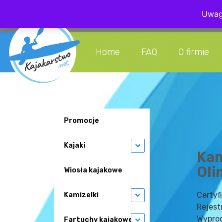
Uwaga
+48 608 08
Home
FAQ
O firmie
Promocje
Kajaki
Kam
Oli
Wiosła kajakowe
Certy
Kamizelki
Rejest
Wypro
Fartuchy kajakowe