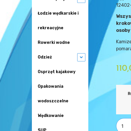
12402
Łodzie wędkarskie i
Wszys
kroko
rekreacyjne
osoby 
Kamiz
Rowerki wodne
pomar
Odzież
110
Osprzęt kajakowy
Opakowania
R
wodoszczelne
Wędkowanie
SUP