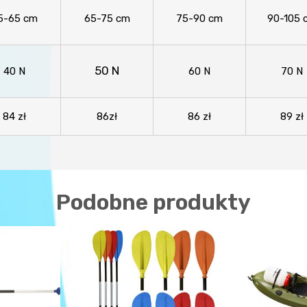
5-65 cm
65-75 cm
75-90 cm
90-105 
50 N
40 N
60 N
70 N
84 zł
86zł
86 zł
89 zł
Podobne produkty