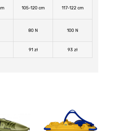
cm
105-120 cm
117-122 cm
80 N
100 N
91 zł
93 zł