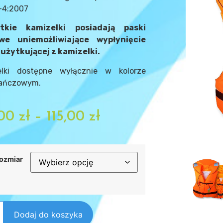
-4:2007
tkie kamizelki posiadają paski
we uniemożliwiające wypłynięcie
użytkującej z kamizelki.
elki dostępne wyłącznie w kolorze
ańczowym.
,00
zł
–
115,00
zł
ozmiar
Dodaj do koszyka