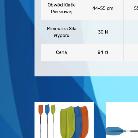
Obwód Klatki
44-55 cm
5
Piersiowej
Minimalna Siła
30 N
Wyporu
Cena
84 zł