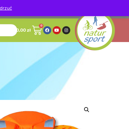
drzuć
, 78-630 Człopa
0,00
zł