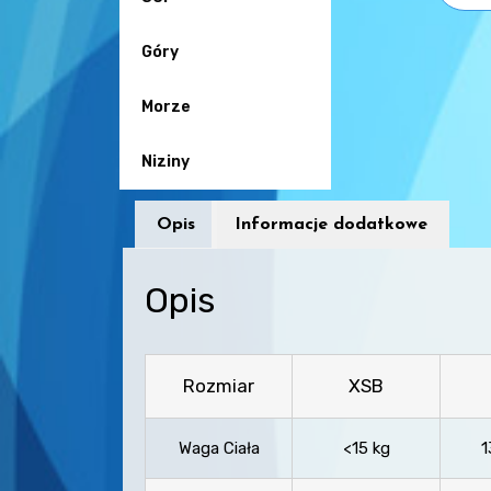
Góry
Morze
Niziny
Opis
Informacje dodatkowe
Opis
Rozmiar
XSB
Waga Ciała
<15 kg
1