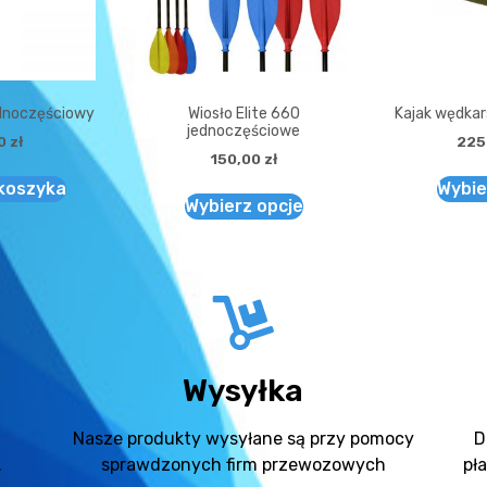
ednoczęściowy
Wiosło Elite 660
Kajak wędkars
jednoczęściowe
00
zł
225
150,00
zł
 koszyka
Wybie
Wybierz opcje
Wysyłka
Nasze produkty wysyłane są przy pomocy
D
.
sprawdzonych firm przewozowych
pł