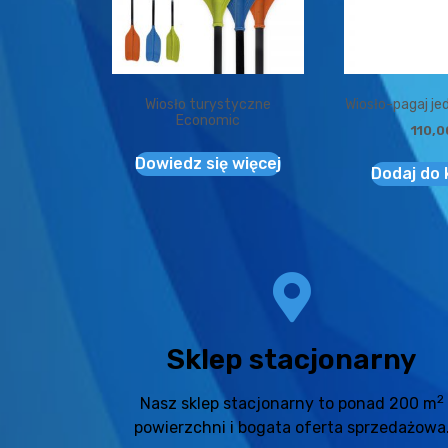
Wiosło turystyczne
Wiosło-pagaj j
Economic
110,
Dowiedz się więcej
Dodaj do
Sklep stacjonarny
2
Nasz sklep stacjonarny to ponad 200 m
powierzchni i bogata oferta sprzedażowa