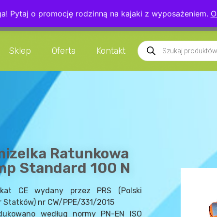
! Pytaj o promocję rodzinną na kajaki z wyposażeniem.
O
5 039
info@kajakarstwo.net
Czaplice 13
Sklep
Oferta
Kontakt
izelka Ratunkowa
mp Standard 100 N
fikat CE wydany przez PRS (Polski
r Statków) nr CW/PPE/331/2015
dukowano według normy PN-EN ISO