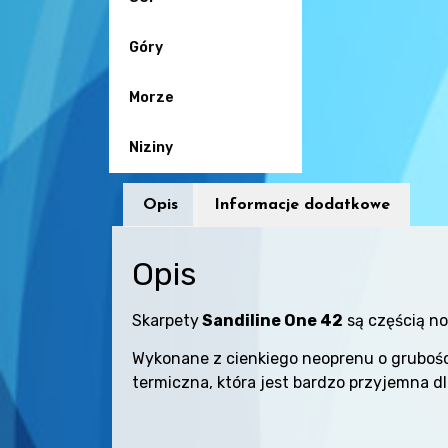
Góry
Morze
Niziny
Opis
Informacje dodatkowe
Opis
Skarpety
Sandiline
One 42
są częścią no
Wykonane z cienkiego neoprenu o grubośc
termiczna, która jest bardzo przyjemna dl