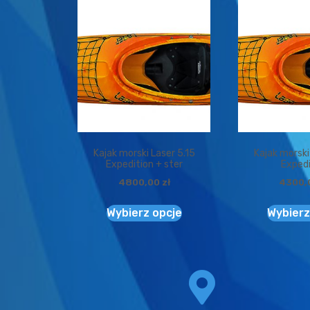
Kajak morski Laser 5.15
Kajak morski
Expedition + ster
Expedi
4800,00
zł
4300,
Wybierz opcje
Wybierz