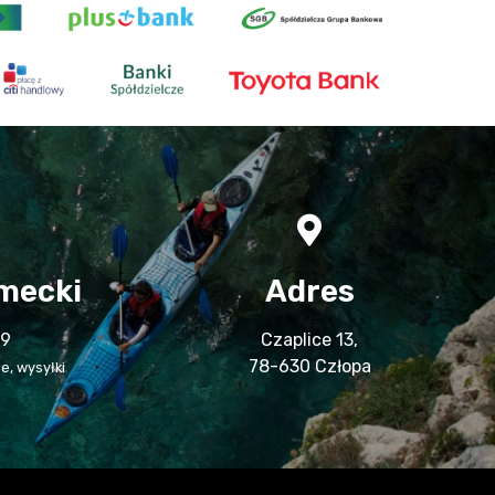
mecki
Adres
39
Czaplice 13,
78-630 Człopa
e, wysyłki