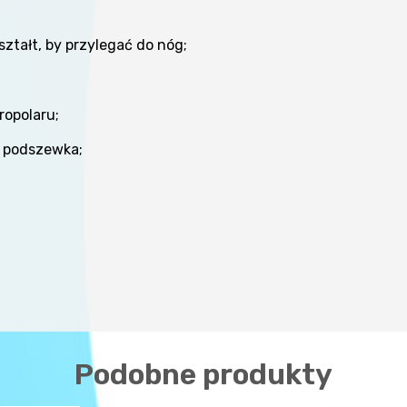
ztałt, by przylegać do nóg;
opolaru;
 podszewka;
Podobne produkty