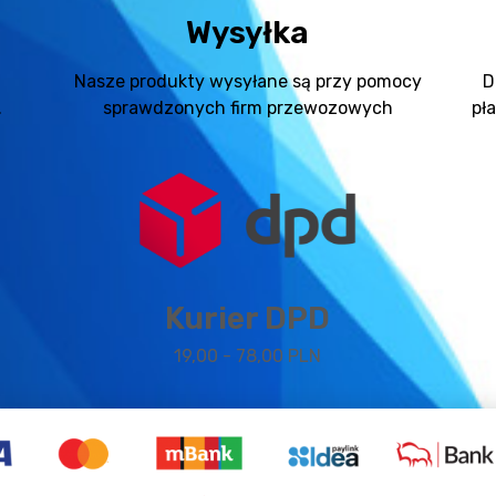
Wysyłka
Nasze produkty wysyłane są przy pomocy
D
.
sprawdzonych firm przewozowych
pł
Kurier DPD
19,00 - 78,00 PLN