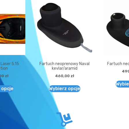
 Laser 5.15
Fartuch neoprenowy Naval
Fartuch ne
tion
kevlar/aramid
49
00
zł
460,00
zł
Wybie
 opcje
Wybierz opcje