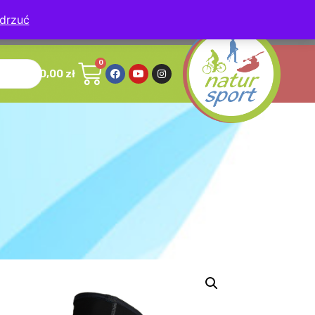
drzuć
, 78-630 Człopa
0,00
zł