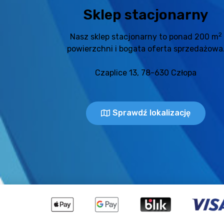
Sklep stacjonarny
2
Nasz sklep stacjonarny to ponad 200 m
powierzchni i bogata oferta sprzedażowa
Czaplice 13, 78-630 Człopa
Sprawdź lokalizację