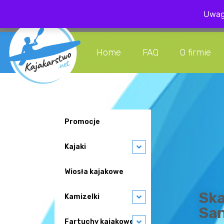
Uwaga
+48 608 08
Home
FAQ
O firmie
Promocje
Kajaki
Wiosła kajakowe
Sk
Kamizelki
San
Fartuchy kajakowe