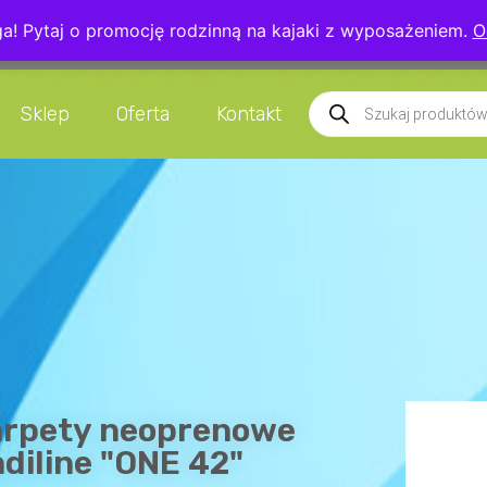
! Pytaj o promocję rodzinną na kajaki z wyposażeniem.
O
5 039
info@kajakarstwo.net
Czaplice 13
Sklep
Oferta
Kontakt
arpety neoprenowe
diline "ONE 42"