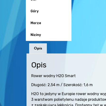
Góry
Morze
Niziny
Opis
Opis
Rower wodny H2O Smart
Długość: 2,54 m / Szerokość: 1,6 m
H2O to jedyny w Europie rower wodny wypr
3 warstwom polietylenu nadaje produkto
z zaskakującą lekkością. Dostępny też w w