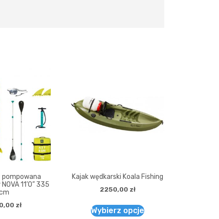
P pompowana
Kajak wędkarski Koala Fishing
 NOVA 11’0” 335
2250,00
zł
cm
0,00
zł
Wybierz opcje