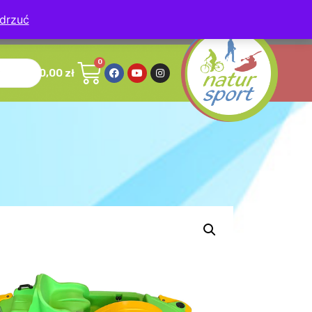
drzuć
, 78-630 Człopa
0,00
zł