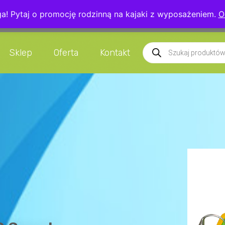
! Pytaj o promocję rodzinną na kajaki z wyposażeniem.
O
5 039
info@kajakarstwo.net
Czaplice 13
Sklep
Oferta
Kontakt