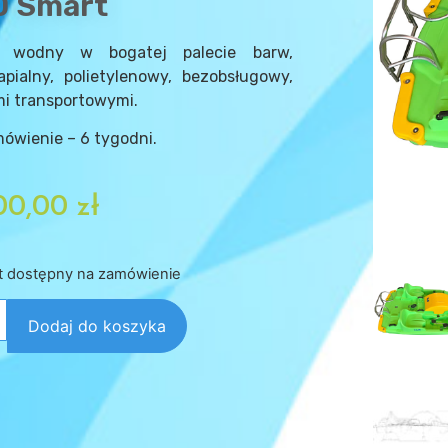
0 Smart
 wodny w bogatej palecie barw,
apialny, polietylenowy, bezobsługowy,
mi transportowymi.
ówienie – 6 tygodni.
00,00
zł
t dostępny na zamówienie
Dodaj do koszyka