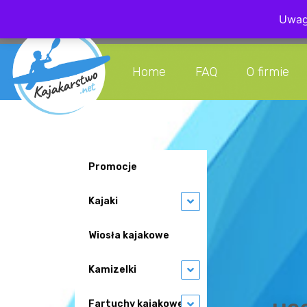
Uwaga
+48 608 08
Home
FAQ
O firmie
Promocje
Kajaki
Wiosła kajakowe
Kamizelki
Fartuchy kajakowe