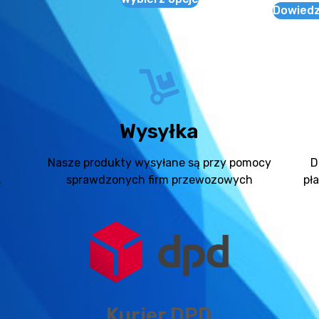
Dowiedz 
Wysyłka
Nasze produkty wysyłane są przy pomocy
D
.
sprawdzonych firm przewozowych
pł
Kurier DPD