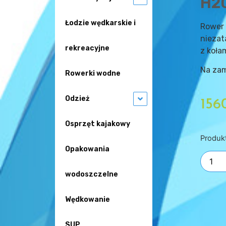
H2
Łodzie wędkarskie i
Rower
niezat
rekreacyjne
z koła
Na zam
Rowerki wodne
Odzież
156
Osprzęt kajakowy
Produk
Opakowania
wodoszczelne
Wędkowanie
SUP