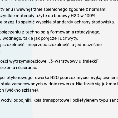
ylenu i wewnętrznie spienionego zgodnie z normami
Wszystkie materiały użyte do budowy H2O w 100%
że przez to spełnić wysokie standardy ochrony środowiska.
połączeniu z technologią formowania rotacyjnego,
 wodnego, takie jak poręcze i uchwyty,
 szczelność i nieprzepuszczalność, a jednocześnie
.
ości wytrzymałościowe, „3-warstwowy ultralekki”
rzenia i ścieranie.
polietylenowego rowerka H2O poprzez mycie myjką ciśnieni
 stałe zamocowanych w dnie rowerka. Nie trzeb się już mart
ch (włókno szklane).
wody, odbojniki, koła transportowe i polietylenem typu sa