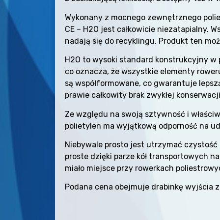
Wykonany z mocnego zewnętrznego poliet
CE – H2O jest całkowicie niezatapialny. 
nadają się do recyklingu. Produkt ten mo
H2O to wysoki standard konstrukcyjny w 
co oznacza, że wszystkie elementy roweru
są współformowane, co gwarantuje lepszą
prawie całkowity brak zwykłej konserwacji
Ze względu na swoją sztywność i właściw
polietylen ma wyjątkową odporność na ude
Niebywale prosto jest utrzymać czystość 
proste dzięki parze kół transportowych na
miało miejsce przy rowerkach poliestrowy
Podana cena obejmuje drabinkę wyjścia z 