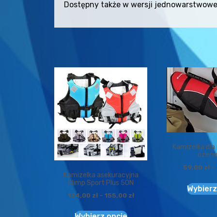
Dostępny także w wersji jednowarstwoweg
Kamizelka dla
czerw
59,00
zł
–
Kamizelka asekuracyjna
Olimp Sport Plus 50N
Wybierz
134,00
zł
–
155,00
zł
Wybierz opcje