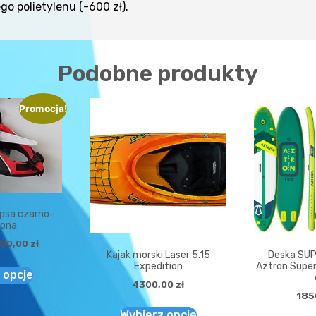
o polietylenu (-600 zł).
Podobne produkty
Promocja!
 psa czarno-
ona
80,00
zł
Kajak morski Laser 5.15
Deska SU
Expedition
Aztron Super
 opcje
4300,00
zł
185
Wybierz opcje