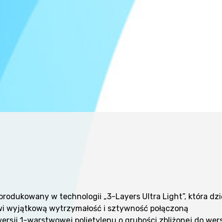
odukowany w technologii „3-Layers Ultra Light”, która dzi
wi wyjątkową wytrzymałość i sztywność połączoną
ersji 1-warstwowej polietylenu o grubości zbliżonej do wer